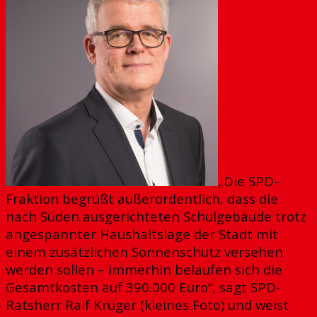
„Die SPD–
Fraktion begrüßt außerordentlich, dass die
nach Süden ausgerichteten Schulgebäude trotz
angespannter Haushaltslage der Stadt mit
einem zusätzlichen Sonnenschutz versehen
werden sollen – immerhin belaufen sich die
Gesamtkosten auf 390.000 Euro“, sagt SPD-
Ratsherr Ralf Krüger (kleines Foto) und weist