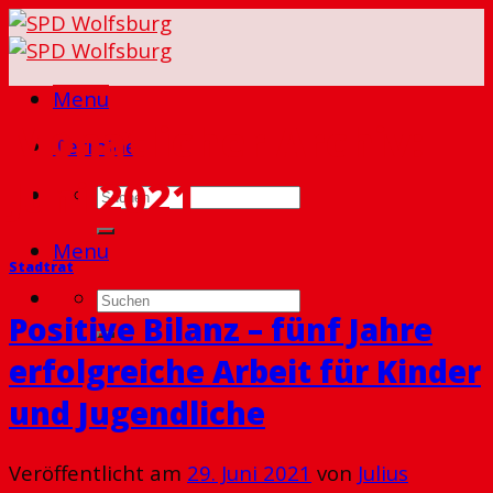
Skip
to
content
Menu
Monatlicher Archiv:
Termine
Juni 2021
Menu
Stadtrat
Positive Bilanz – fünf Jahre
erfolgreiche Arbeit für Kinder
und Jugendliche
Veröffentlicht am
29. Juni 2021
von
Julius