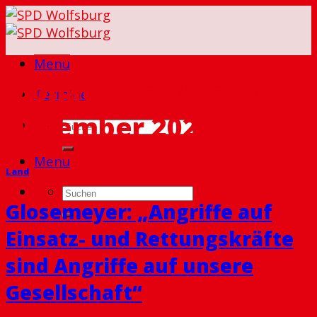
Skip
to
content
Menu
Monatlicher Archiv:
Termine
Dezember 2023
Menu
Land
Glosemeyer: „Angriffe auf
Einsatz- und Rettungskräfte
sind Angriffe auf unsere
Gesellschaft“