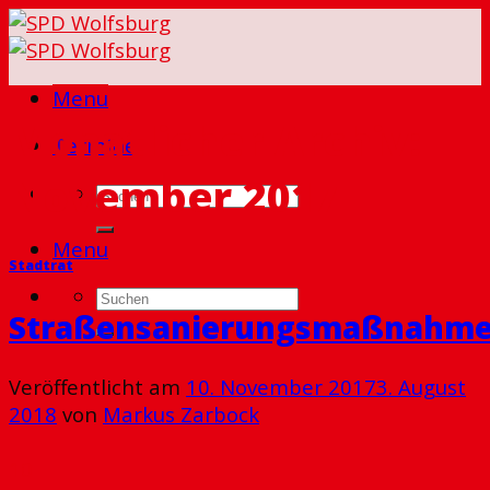
Skip
to
content
Menu
Monatlicher Archiv:
Termine
November 2017
Menu
Stadtrat
Straßensanierungsmaßnahm
Veröffentlicht am
10. November 2017
3. August
2018
von
Markus Zarbock
10