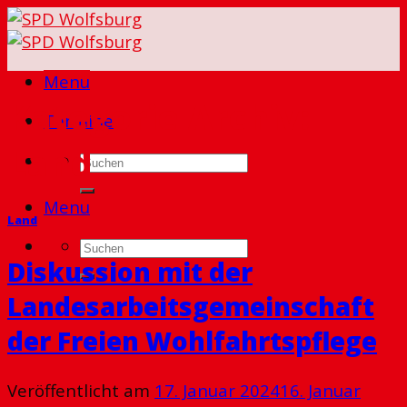
Skip
to
content
Menu
Kategorie Archiv:
Termine
Land
Menu
Land
Diskussion mit der
Landesarbeitsgemeinschaft
der Freien Wohlfahrtspflege
Veröffentlicht am
17. Januar 2024
16. Januar