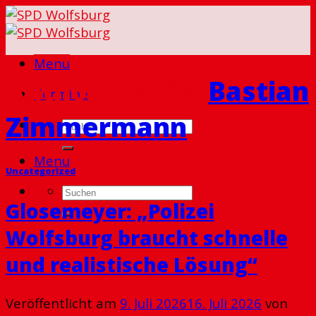
Skip
to
content
Menu
Author Archiv:
Bastian
Termine
Zimmermann
Menu
Uncategorized
Glosemeyer: „Polizei
Wolfsburg braucht schnelle
und realistische Lösung“
Veröffentlicht am
9. Juli 2026
16. Juli 2026
von