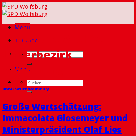
Skip
to
content
Menu
Kategorie Archiv:
Termine
Unterbezirk
Wolfsburg
Menu
Unterbezirk Wolfsburg
Große Wertschätzung:
Immacolata Glosemeyer und
Ministerpräsident Olaf Lies