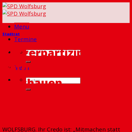
Skip
to
content
Menu
Stadtrat
Termine
Bürgerpartizipation –
Mitmachen statt nur
Menu
zuschauen
WOLFSBURG. Ihr Credo ist: „Mitmachen statt