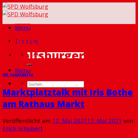
Skip
to
content
Menu
Täglicher Archiv:
Termine
#WolfsburgerinmitLei
Menu
OV-Stadtmitte
Marktplatztalk mit Iris Bothe
am Rathaus Markt
Veröffentlicht am
12. Mai 2021
13. Mai 2021
von
Erich Schubert