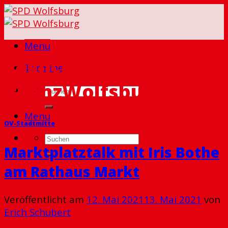
Skip
to
content
Menu
Täglicher Archiv:
Termine
#ganzWolfsburgimBlic
Menu
OV-Stadtmitte
Marktplatztalk mit Iris Bothe
am Rathaus Markt
Veröffentlicht am
12. Mai 2021
13. Mai 2021
von
Erich Schubert