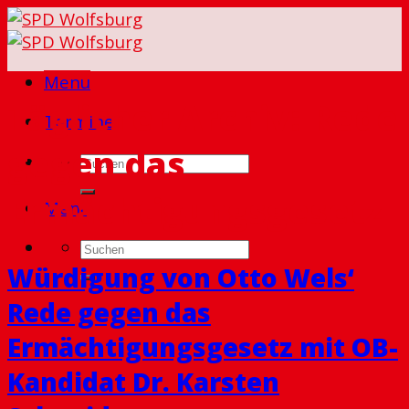
Skip
to
content
Menu
Täglicher Archiv:
Rede
Termine
gegen das
Ermächtigungsgesetz
Menu
Würdigung von Otto Wels‘
Rede gegen das
Ermächtigungsgesetz mit OB-
Kandidat Dr. Karsten