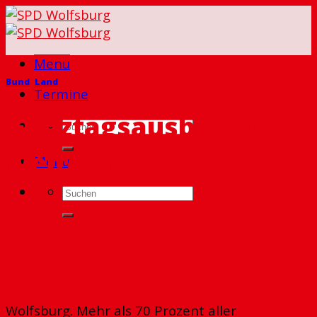
Skip
to
content
Menu
Bund
,
Land
Termine
Ganztagsausbau geht
weiter voran
Menu
Wolfsburg. Mehr als 70 Prozent aller