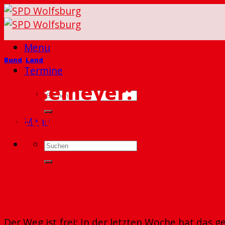
Skip
to
content
Menu
Bund
,
Land
Termine
Glosemeyer: Einigung
Deutschlandtickets is
Menu
Der Weg ist frei: In der letzten Woche hat das