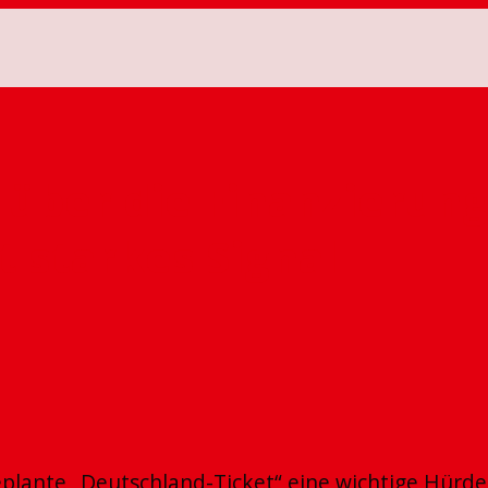
 über die Finanzierung
t starkes Signal
 geplante „Deutschland-Ticket“ eine wichtige Hür