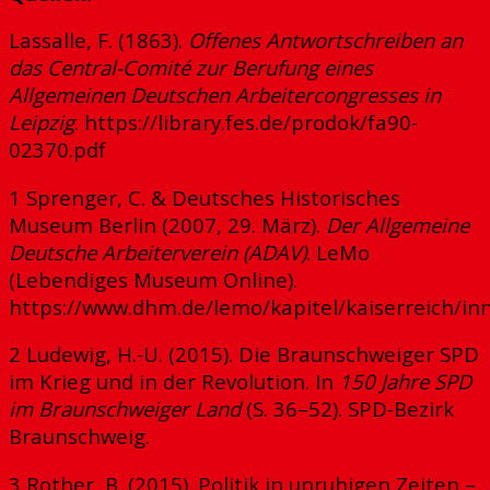
Lassalle, F. (1863).
Offenes Antwortschreiben an
das Central-Comité zur Berufung eines
Allgemeinen Deutschen Arbeitercongresses in
Leipzig
. https://library.fes.de/prodok/fa90-
02370.pdf
1 Sprenger, C. & Deutsches Historisches
Museum Berlin (2007, 29. März).
Der Allgemeine
Deutsche Arbeiterverein (ADAV)
. LeMo
(Lebendiges Museum Online).
https://www.dhm.de/lemo/kapitel/kaiserreich/inn
2 Ludewig, H.-U. (2015). Die Braunschweiger SPD
im Krieg und in der Revolution. In
150 Jahre SPD
im Braunschweiger Land
(S. 36–52). SPD-Bezirk
Braunschweig.
3 Rother, B. (2015). Politik in unruhigen Zeiten –