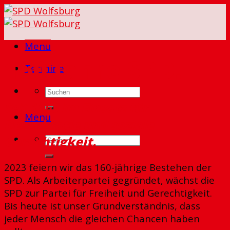
Skip
to
content
Menu
160 Jahre SPD.
Termine
Seit 1863
im Einsatz für
Menu
Demokratie und soziale
Gerechtigkeit.
2023 feiern wir das 160-jährige Bestehen der
SPD. Als Arbeiterpartei gegründet, wächst die
SPD zur Partei für Freiheit und Gerechtigkeit.
Bis heute ist unser Grundverständnis, dass
jeder Mensch die gleichen Chancen haben