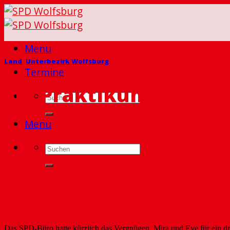
Skip
to
content
Menu
Land
,
Unterbezirk Wolfsburg
Termine
Ein Praktikum in den 
Menu
Das SPD-Büro hatte kürzlich das Vergnügen, Mira und Eve für ein d