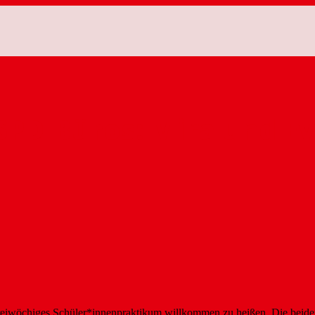
SPD-Büros: Mira und Ev
reiwöchiges Schüler*innenpraktikum willkommen zu heißen. Die beiden