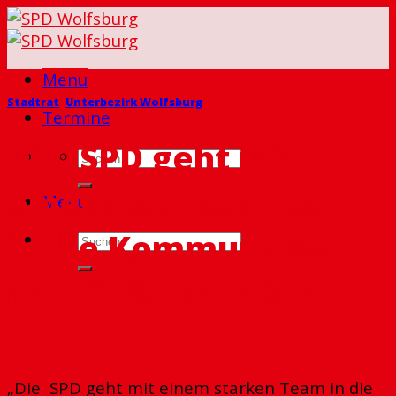
Skip
to
content
Menu
Stadtrat
,
Unterbezirk Wolfsburg
Termine
Die SPD geht mit
einem starken Team
Menu
in die Kommunalwahl
am 12. September
„Die SPD geht mit einem starken Team in die