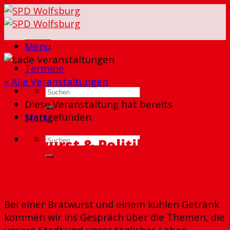
Skip
to
content
Menu
Termine
« Alle Veranstaltungen
Diese Veranstaltung hat bereits
Menu
stattgefunden.
Bratwurst & Politik in Hattorf
Juli 10
@
18:00
–
20:00
Bei einer Bratwurst und einem kühlen Getränk
kommen wir ins Gespräch über die Themen, die
unsere Stadt und unser tägliches Leben